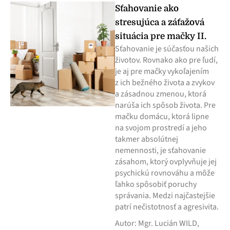
Sťahovanie ako
stresujúca a záťažová
situácia pre mačky II.
Sťahovanie je súčasťou našich
životov. Rovnako ako pre ľudí,
je aj pre mačky vykoľajením
z ich bežného života a zvykov
a zásadnou zmenou, ktorá
narúša ich spôsob života. Pre
mačku domácu, ktorá lipne
na svojom prostredí a jeho
takmer absolútnej
nemennosti, je sťahovanie
zásahom, ktorý ovplyvňuje jej
psychickú rovnováhu a môže
ľahko spôsobiť poruchy
správania. Medzi najčastejšie
patrí nečistotnosť a agresivita.
Autor: Mgr. Lucián WILD,