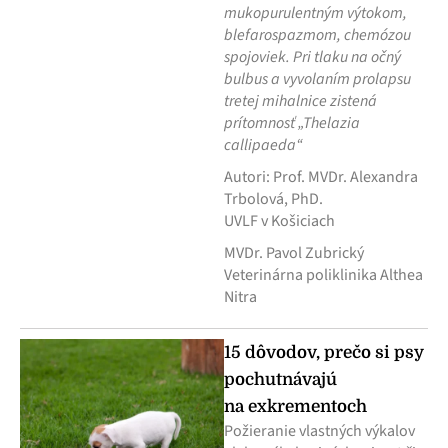
mukopurulentným výtokom,
blefarospazmom, chemózou
spojoviek. Pri tlaku na očný
bulbus a vyvolaním prolapsu
tretej mihalnice zistená
prítomnosť „Thelazia
callipaeda“
Autori: Prof. MVDr. Alexandra
Trbolová, PhD.
UVLF v Košiciach
MVDr. Pavol Zubrický
Veterinárna poliklinika Althea
Nitra
15 dôvodov, prečo si psy
pochutnávajú
na exkrementoch
Požieranie vlastných výkalov