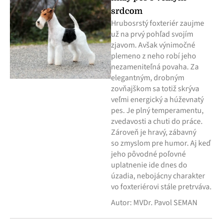
srdcom
Hrubosrstý foxteriér zaujme
už na prvý pohľad svojím
zjavom. Avšak výnimočné
plemeno z neho robí jeho
nezameniteľná povaha. Za
elegantným, drobným
zovňajškom sa totiž skrýva
veľmi energický a húževnatý
pes. Je plný temperamentu,
zvedavosti a chuti do práce.
Zároveň je hravý, zábavný
so zmyslom pre humor. Aj keď
jeho pôvodné poľovné
uplatnenie ide dnes do
úzadia, nebojácny charakter
vo foxteriérovi stále pretrváva.
Autor: MVDr. Pavol SEMAN