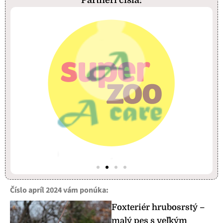
Partneri čísla:
Číslo apríl 2024 vám ponúka:
Foxteriér hrubosrstý –
malý pes s veľkým