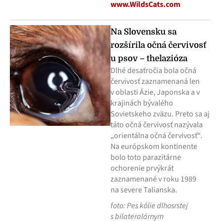
www.WildsCats.com
Na Slovensku sa
rozšírila očná červivosť
u psov – thelazióza
Dlhé desaťročia bola očná
červivosť zaznamenaná len
v oblasti Ázie, Japonska a v
krajinách bývalého
Sovietskeho zväzu. Preto sa aj
táto očná červivosť nazývala
„orientálna očná červivosť“.
Na európskom kontinente
bolo toto parazitárne
ochorenie prvýkrát
zaznamenané v roku 1989
na severe Talianska.
foto: Pes kólie dlhosrstej
s bilateralárnym