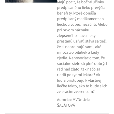
Majú pocit, že bočné účinky
predpísaného lieku prevýšia
benefi ty, ktoré donáša
predpísaný medikament a s
liečbou vôbec nezačnú. Alebo
pri prvom náznaku
zlepšeného stavu lieky
prestanú užívať, stáva sa tiež,
že si naordinujú sami, aké
množstvo piluliek a kedy
zjedia. Nehovoriac o tom, že
sociálne siete sú plné dobrých
rád nad zlato, tak načo sa
riadiť pokynmi lekára? Ak
ľudia pristupujú k vlastnej
liečbe takto, ako to bude s ich
zvieracím zverencom?
Autorka: MVDr. Jela
ŠALÁTOVÁ