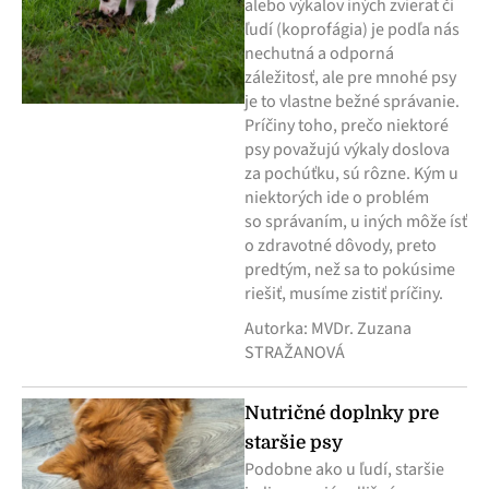
alebo výkalov iných zvierat či
ľudí (koprofágia) je podľa nás
nechutná a odporná
záležitosť, ale pre mnohé psy
je to vlastne bežné správanie.
Príčiny toho, prečo niektoré
psy považujú výkaly doslova
za pochúťku, sú rôzne. Kým u
niektorých ide o problém
so správaním, u iných môže ísť
o zdravotné dôvody, preto
predtým, než sa to pokúsime
riešiť, musíme zistiť príčiny.
Autorka: MVDr. Zuzana
STRAŽANOVÁ
Nutričné doplnky pre
staršie psy
Podobne ako u ľudí, staršie