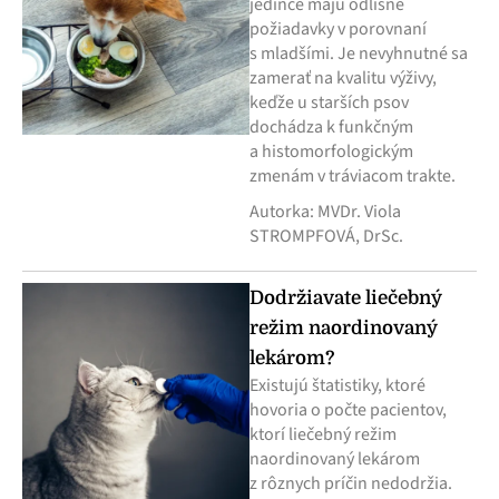
jedince majú odlišné
požiadavky v porovnaní
s mladšími. Je nevyhnutné sa
zamerať na kvalitu výživy,
keďže u starších psov
dochádza k funkčným
a histomorfologickým
zmenám v tráviacom trakte.
Autorka: MVDr. Viola
STROMPFOVÁ, DrSc.
Dodržiavate liečebný
režim naordinovaný
lekárom?
Existujú štatistiky, ktoré
hovoria o počte pacientov,
ktorí liečebný režim
naordinovaný lekárom
z rôznych príčin nedodržia.