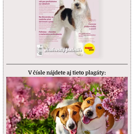
V čísle nájdete aj tieto plagáty: