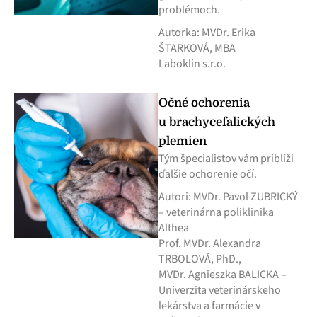
problémoch.
Autorka: MVDr. Erika
ŠTARKOVÁ, MBA
Laboklin s.r.o.
Očné ochorenia
u brachycefalických
plemien
Tým špecialistov vám priblíži
ďalšie ochorenie očí.
Autori: MVDr. Pavol ZUBRICKÝ
– veterinárna poliklinika
Althea
Prof. MVDr. Alexandra
TRBOLOVÁ, PhD.,
MVDr. Agnieszka BALICKA –
Univerzita veterinárskeho
lekárstva a farmácie v