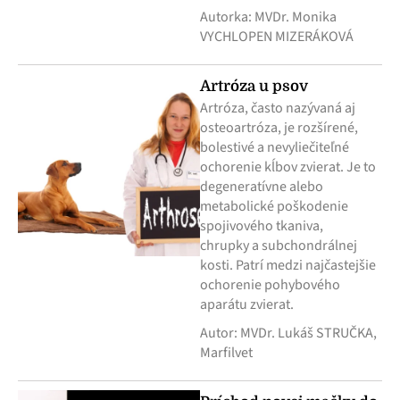
Autorka: MVDr. Monika
VYCHLOPEN MIZERÁKOVÁ
Artróza u psov
Artróza, často nazývaná aj
osteoartróza, je rozšírené,
bolestivé a nevyliečiteľné
ochorenie kĺbov zvierat. Je to
degeneratívne alebo
metabolické poškodenie
spojivového tkaniva,
chrupky a subchondrálnej
kosti. Patrí medzi najčastejšie
ochorenie pohybového
aparátu zvierat.
Autor: MVDr. Lukáš STRUČKA,
Marfilvet