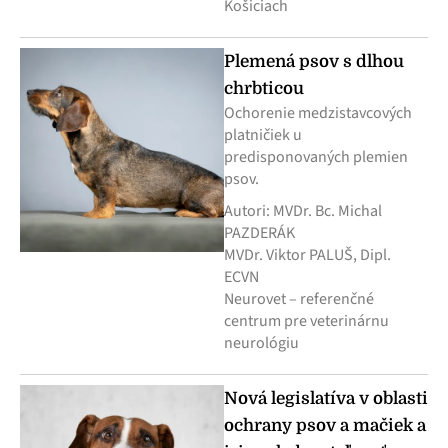
Košiciach
Plemená psov s dlhou
chrbticou
Ochorenie medzistavcových
platničiek u
predisponovaných plemien
psov.
Autori: MVDr. Bc. Michal
PAZDERÁK
MVDr. Viktor PALUŠ, Dipl.
ECVN
Neurovet – referenčné
centrum pre veterinárnu
neurológiu
Nová legislatíva v oblasti
ochrany psov a mačiek a