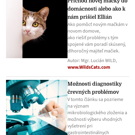
Príchod novej mačky do
domácnosti alebo ako k
nám prišiel Ellián
Ako pomôcť novým mačkám v
novom domove,
ako riešiť problémy s tým
spojené vám poradí skúsený,
dlhoročný majiteľ mačiek.
Autor: Mgr. Lucián WILD,
www.WildsCats.com
Možnosti diagnostiky
črevných problémov
V tomto článku sa pozrieme
na význam
mikrobiologického zloženia a
možnosti výberu vhodných
vyšetrení pri
gastrointestinálnych