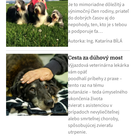
Je to mimoriadne dôležitý a
výnimočný člen rodiny, priateľ
do dobrých časov aj do
nepohody, ten, kto je s tebou
a podporuje ťa…
Autorka: Ing. Katarína BÍLÁ
Cesta za dúhový most
Výjazdová veterinárna lekárka
vám opäť
poodhalí príbehy z praxe –
tento raz na tému
eutanázie – teda úmyselného
ukončenia života
zvierat s asistenciou v
prípadoch nevyliečiteľnej
alebo smrteľnej choroby,
spôsobujúcej zvieraťu
utrpenie.