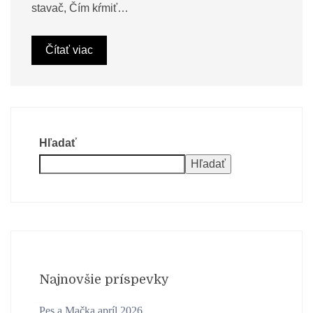
stavač, Čím kŕmiť…
Čítať viac
Hľadať
Hľadať
Najnovšie príspevky
Pes a Mačka apríl 2026